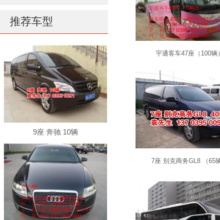
推荐车型
宇通客车47座（100辆
9座 奔驰 10辆
7座 别克商务GL8 （65