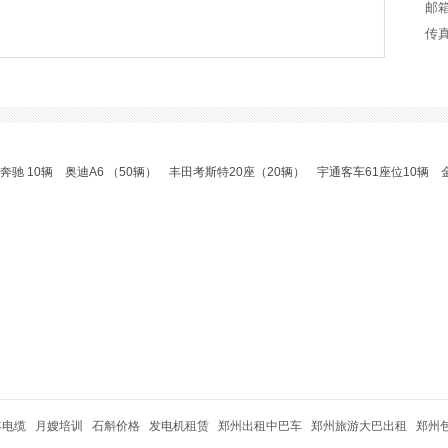
邮箱：
传真
 10辆
奥迪A6 （50辆）
丰田考斯特20座（20辆）
宇通客车61座位10辆
金龙
丰电缆
月嫂培训
石斛价格
发电机租赁
郑州出租中巴车
郑州旅游大巴出租
郑州