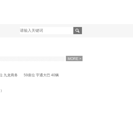
MORE >
座位 九龙商务
59座位 宇通大巴 40辆
辆）