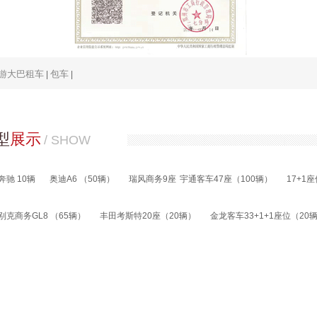
游大巴租车
包车
|
|
型
展示
/ SHOW
奔驰 10辆
奥迪A6 （50辆）
瑞风商务9座
宇通客车47座（100辆）
17+1
 别克商务GL8 （65辆）
丰田考斯特20座（20辆）
金龙客车33+1+1座位（20