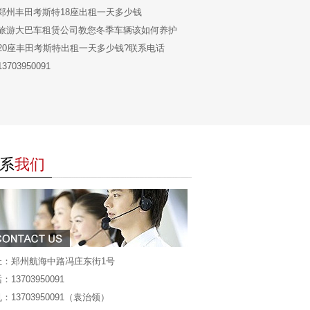
郑州丰田考斯特18座出租一天多少钱
旅游大巴车租赁公司教您冬季车辆该如何养护
20座丰田考斯特出租一天多少钱?联系电话
13703950091
系
我们
址：郑州航海中路冯庄东街1号
：13703950091
：13703950091（袁治领）