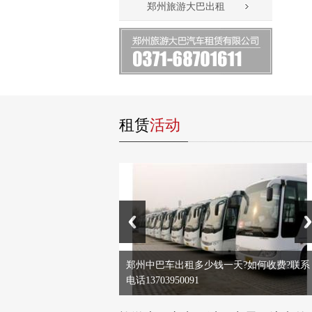
郑州旅游大巴出租
租赁
活动
郑州中巴车出租多少钱一天?如何收费?联系
电话13703950091