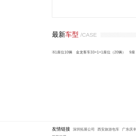
最新
车型
/CASE
特20座（20辆）
宇通客车61座位10辆
金龙客车33+1+1座位（20辆）
9座 奔驰
友情链接
深圳拓展公司
西安旅游包车
广东庆