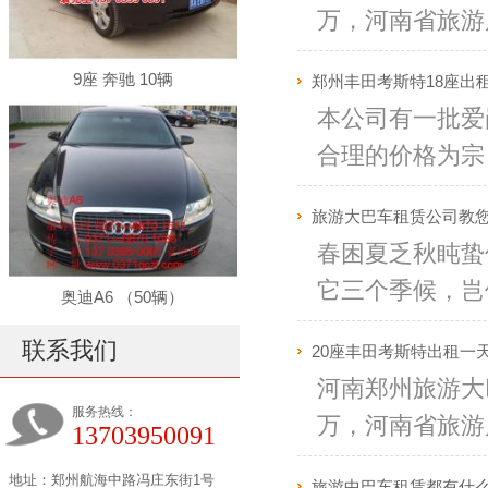
万，河南省旅游局
9座 奔驰 10辆
郑州丰田考斯特18座出
本公司有一批爱
合理的价格为宗旨
旅游大巴车租赁公司教
春困夏乏秋盹蛰
它三个季候，岂但
奥迪A6 （50辆）
联系我们
20座丰田考斯特出租一天多
河南郑州旅游大巴
服务热线：
万，河南省旅游局
13703950091
地址：郑州航海中路冯庄东街1号
旅游中巴车租赁都有什么