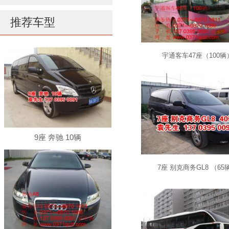
推荐车型
宇通客车47座（100辆
9座 奔驰 10辆
7座 别克商务GL8 （65