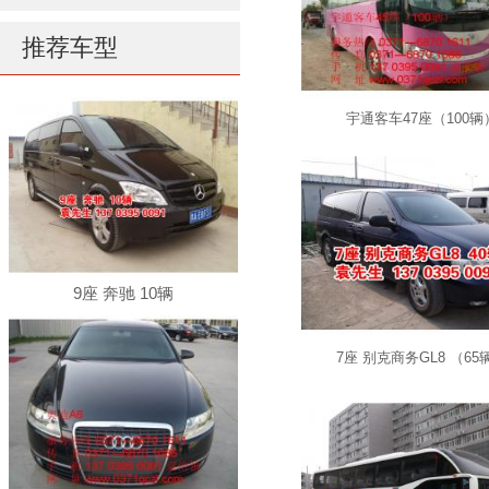
推荐车型
宇通客车47座（100辆
9座 奔驰 10辆
7座 别克商务GL8 （65