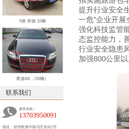
拟实施旅游包
提升行业安全
一危”企业开
9座 奔驰 10辆
强化科技监管
态监控能力，
行业安全隐患
加强800公里
奥迪A6 （50辆）
联系我们
服务热线：
13703950091
地址：郑州航海中路冯庄东街1号